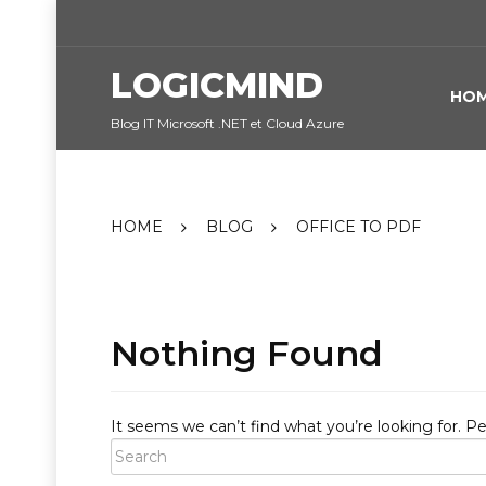
Skip
to
content
LOGICMIND
HO
Blog IT Microsoft .NET et Cloud Azure
HOME
BLOG
OFFICE TO PDF
Nothing Found
It seems we can’t find what you’re looking for. P