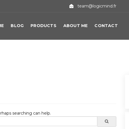
team@logicmind.fr
ME
BLOG
PRODUCTS
ABOUT ME
CONTACT
erhaps searching can help.