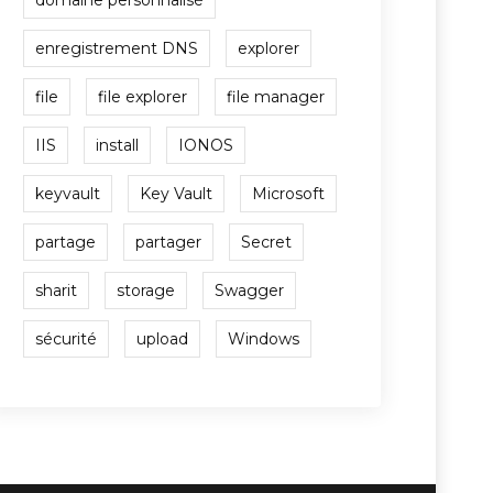
domaine personnalisé
enregistrement DNS
explorer
file
file explorer
file manager
IIS
install
IONOS
keyvault
Key Vault
Microsoft
partage
partager
Secret
sharit
storage
Swagger
sécurité
upload
Windows