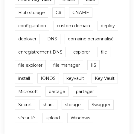
Blob storage
C#
CNAME
configuration
custom domain
deploy
deployer
DNS
domaine personnalisé
enregistrement DNS
explorer
file
file explorer
file manager
IIS
install
IONOS
keyvault
Key Vault
Microsoft
partage
partager
Secret
sharit
storage
Swagger
sécurité
upload
Windows