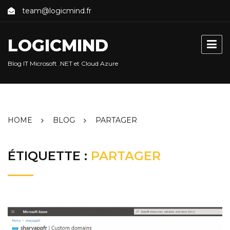
Skip
team@logicmind.fr
to
content
LOGICMIND
Blog IT Microsoft .NET et Cloud Azure
HOME
BLOG
PARTAGER
ÉTIQUETTE :
PARTAGER