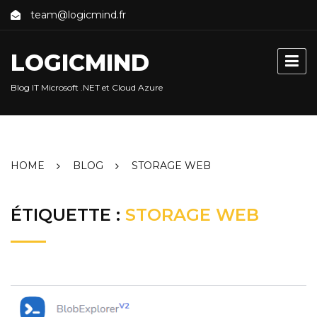
Skip
team@logicmind.fr
to
content
LOGICMIND
Blog IT Microsoft .NET et Cloud Azure
HOME
BLOG
STORAGE WEB
ÉTIQUETTE :
STORAGE WEB