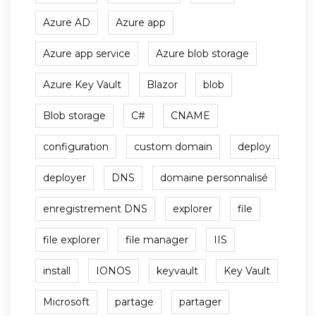
Azure AD
Azure app
Azure app service
Azure blob storage
Azure Key Vault
Blazor
blob
Blob storage
C#
CNAME
configuration
custom domain
deploy
deployer
DNS
domaine personnalisé
enregistrement DNS
explorer
file
file explorer
file manager
IIS
install
IONOS
keyvault
Key Vault
Microsoft
partage
partager