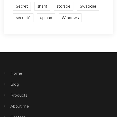
Secret
sharit
storage
Swagger
sécurité
upload
Windows
Home
Blog
Products
About me